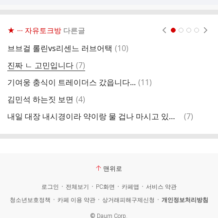
★ ··· 자유토크방
다른글
현재페이지 1
2
3
4
댓
브브걸 롤린vs리센느 러브어택
(
10
)
글
댓
진짜 ㄴ 고민입니다
(
7
)
축
글
댓
기여웅 충식이 트레이더스 갔읍니다...
(
11
)
아
글
댓
김민석 하는짓 보면
(
4
)
임
글
댓
내일 대장 내시경이라 약이랑 물 겁나 마시고 있는데...
(
7
)
부
글
맨위로
로그인
전체보기
PC화면
카페앱
서비스 약관
청소년보호정책
카페 이용 약관
상거래피해구제신청
개인정보처리방침
©
Daum Corp.