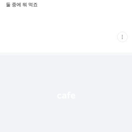
둘 중에 뭐 먹죠
현
재
게
시
글
추
가
기
능
열
기