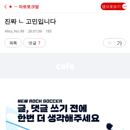
C
★ ··· 자유토크방
앱으로보기
A
진짜 ㄴ 고민입니다
F
작
작
조
Alita_No.99
26.07.09
185
성
성
회
E
자
시
수
글
가
글
목록
댓글
7
가
간
자
자
크
크
기
기
크
작
게
게