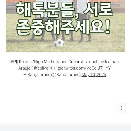
🚨🎙️| Kroos: "Iñigo Martinez and Cubarsí is much better than
Araujo."
#fcblive
🇩🇪
pic.twitter.com/VqCcIUTHYY
— BarçaTimes (@BarcaTimes)
May 10, 2025
현
재
게
시
글
추