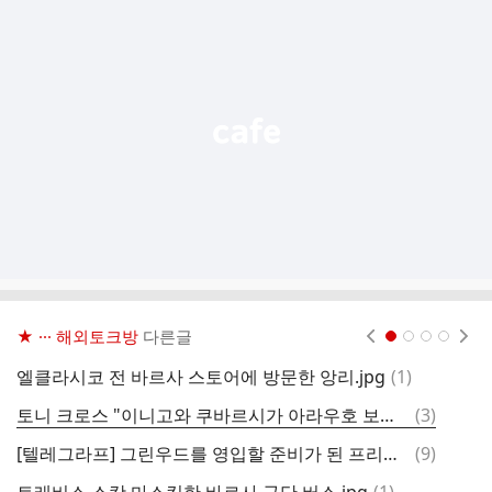
가
기
능
열
기
★ ··· 해외토크방
다른글
현재페이지 1
2
3
4
댓
엘클라시코 전 바르사 스토어에 방문한 앙리.jpg
(
1
)
글
댓
토니 크로스 "이니고와 쿠바르시가 아라우호 보다 훨씬 나아요."
(
3
)
[
글
댓
[텔레그라프] 그린우드를 영입할 준비가 된 프리미어리그 클럽들
(
9
)
글
댓