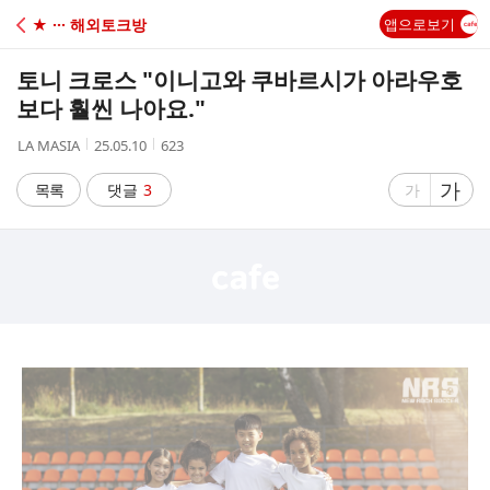
C
★ ··· 해외토크방
앱으로보기
A
토니 크로스 "이니고와 쿠바르시가 아라우호
F
보다 훨씬 나아요."
작
작
조
LA MASIA
25.05.10
623
E
성
성
회
자
시
수
글
가
글
목록
댓글
3
가
간
자
자
크
크
기
기
크
작
게
게