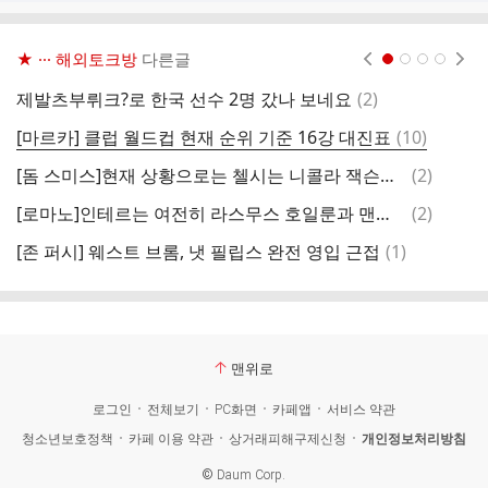
★ ··· 해외토크방
다른글
현재페이지 1
2
3
4
댓
제발츠부뤼크?로 한국 선수 2명 갔나 보네요
(
2
)
글
댓
[마르카] 클럽 월드컵 현재 순위 기준 16강 대진표
(
10
)
글
댓
[돔 스미스]현재 상황으로는 첼시는 니콜라 잭슨을 팔 계획이 전혀 없으며, 그는 다음 시즌에 중요한 역할을 할 것
(
2
)
글
댓
[로마노]인테르는 여전히 ​​라스무스 호일룬과 맨유와 협상 중
(
2
)
글
댓
[존 퍼시] 웨스트 브롬, 냇 필립스 완전 영입 근접
(
1
)
글
맨위로
로그인
전체보기
PC화면
카페앱
서비스 약관
청소년보호정책
카페 이용 약관
상거래피해구제신청
개인정보처리방침
©
Daum Corp.