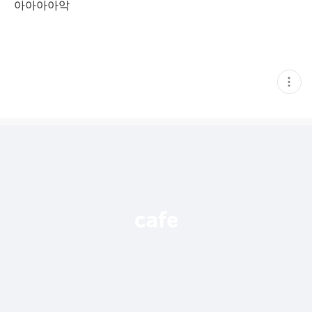
아아아아악
현
재
게
시
글
추
가
기
능
열
기