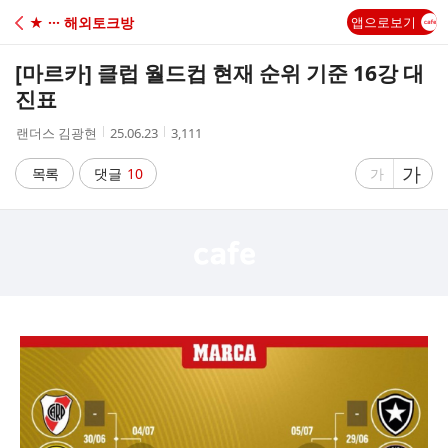
C
★ ··· 해외토크방
앱으로보기
A
[마르카] 클럽 월드컵 현재 순위 기준 16강 대
F
진표
작
작
조
랜더스 김광현
25.06.23
3,111
E
성
성
회
자
시
수
글
가
글
목록
댓글
10
가
간
자
자
크
크
기
기
크
작
게
게