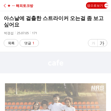
C
★ ··· 해외토크방
앱으로보기
A
아스날에 걸출한 스트라이커 오는걸 좀 보고
F
싶어요
작
작
조
박경섭
25.07.05
171
E
성
성
회
자
시
수
글
가
글
목록
댓글
1
가
간
자
자
크
크
기
기
크
작
게
게