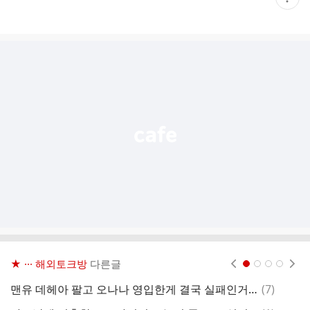
재
게
시
글
추
가
기
능
열
기
★ ··· 해외토크방
다른글
현재페이지 1
2
3
4
댓
맨유 데헤아 팔고 오나나 영입한게 결국 실패인거죠?
(
7
)
아
글