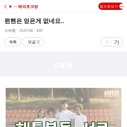
C
★ ··· 해외토크방
앱으로보기
A
뮌헨은 얻은게 없네요..
F
작
작
조
슈베룹
25.07.06
835
성
성
회
E
자
시
수
글
가
글
목록
댓글
2
가
간
자
자
크
크
기
기
크
작
게
게