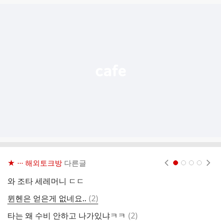
글
추
가
기
능
열
기
★ ··· 해외토크방
다른글
현재페이지 1
2
3
4
와 조타 세레머니 ㄷㄷ
와
댓
뮌헨은 얻은게 없네요..
(
2
)
하
글
댓
타는 왜 수비 안하고 나가있냐ㅋㅋ
(
2
)
와