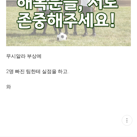
무시알라 부상에
2명 빠진 팀한테 실점을 하고..
와
현
재
게
시