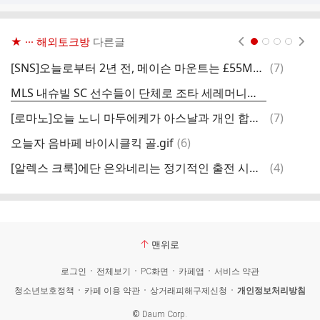
★ ··· 해외토크방
다른글
현재페이지 1
2
3
4
댓
[SNS]오늘로부터 2년 전, 메이슨 마운트는 £55M의 이적료로 첼시에서 맨유로 이적
(
7
)
글
MLS 내슈빌 SC 선수들이 단체로 조타 세레머니를 함
댓
[로마노]오늘 노니 마두에케가 아스날과 개인 합의에 도달
(
7
)
글
댓
오늘자 음바페 바이시클킥 골.gif
(
6
)
[
글
댓
[알렉스 크룩]에단 은와네리는 정기적인 출전 시간이 보장되지 않는 한 아스날에서 재계약을 맺는 것을 꺼림
(
4
)
맨
글
맨위로
로그인
전체보기
PC화면
카페앱
서비스 약관
청소년보호정책
카페 이용 약관
상거래피해구제신청
개인정보처리방침
©
Daum Corp.