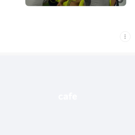
현
재
게
시
글
추
가
기
능
열
기