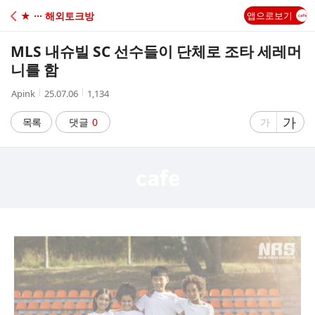
C
★ ··· 해외토크방
앱으로보기
A
MLS 내슈빌 SC 선수들이 단체로 조타 세레머
F
니를 함
작
작
조
Apink
25.07.06
1,134
E
성
성
회
자
시
수
글
가
글
목록
댓글
0
가
간
자
자
크
크
기
기
크
작
게
게