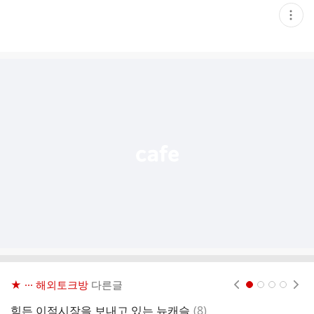
현
재
게
시
글
추
가
기
능
열
기
★ ··· 해외토크방
다른글
현재페이지 1
2
3
4
댓
힘든 이적시장을 보내고 있는 뉴캐슬
(
8
)