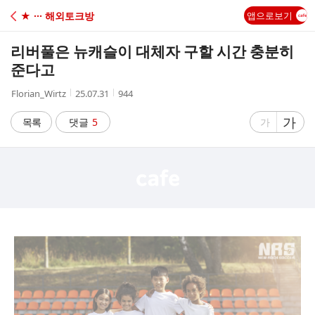
C
★ ··· 해외토크방
앱으로보기
A
리버풀은 뉴캐슬이 대체자 구할 시간 충분히
F
준다고
작
작
조
Florian_Wirtz
25.07.31
944
E
성
성
회
자
시
수
글
가
글
목록
댓글
5
가
간
자
자
크
크
기
기
크
작
게
게