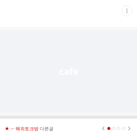
현
재
게
시
글
추
가
기
능
열
기
★ ··· 해외토크방
다른글
현재페이지 1
2
3
4