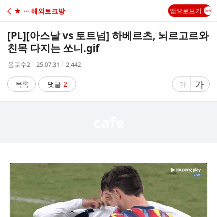
C
★ ··· 해외토크방
앱으로보기
A
[PL]
[아스날 vs 토트넘] 하베르츠, 뇌르고르와
F
친목 다지는 쏘니.gif
작
작
조
음교수2
25.07.31
2,442
E
성
성
회
자
시
수
글
가
글
목록
댓글
2
가
간
자
자
크
크
기
기
크
작
게
게