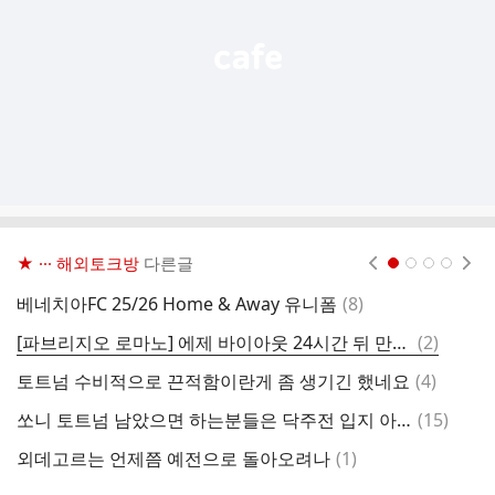
기
★ ··· 해외토크방
다른글
현재페이지 1
2
3
4
댓
베네치아FC 25/26 Home & Away 유니폼
(
8
)
오
글
댓
[파브리지오 로마노] 에제 바이아웃 24시간 뒤 만료...아스날, 추후 추진할 듯
(
2
)
글
댓
토트넘 수비적으로 끈적함이란게 좀 생기긴 했네요
(
4
)
뉴
글
댓
쏘니 토트넘 남았으면 하는분들은 닥주전 입지 아니어도 남았으면하시나요?
(
15
)
내
글
댓
외데고르는 언제쯤 예전으로 돌아오려나
(
1
)
글