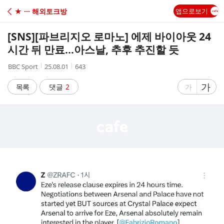
C
★ ··· 해외토크방
앱으로보기
A
[SNS]
[파브리지오 로마노] 에제 바이아웃 24
F
시간 뒤 만료...아스날, 추후 추진할 듯
작
작
조
BBC Sport
25.08.01
643
E
성
성
회
자
시
수
글
가
글
목록
댓글
2
가
간
자
자
크
크
기
기
크
작
게
게