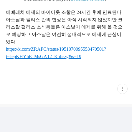
에베레치 에제의 바이아웃 조항은 24시간 후에 만료된다.
아스날과 팰리스 간의 협상은 아직 시작되지 않았지만 크
리스탈 팰리스 소식통들은 아스날이 에제를 위해 올 것으
로 예상하고 아스날은 여전히 절대적으로 에제에 관심이
있다.
https://x.com/ZRAFC/status/1951070095553470501?
t=JepKHYhE_MsGA12_K5hszg&s=19
현
재
게
시
글
추
가
기
능
열