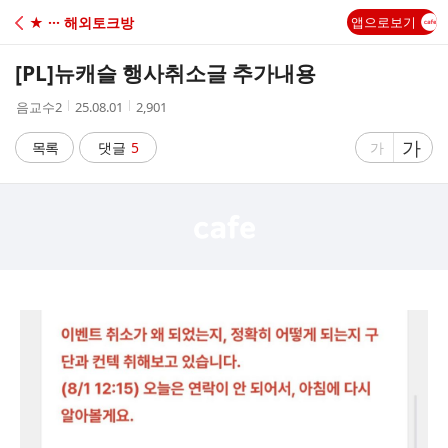
C
★ ··· 해외토크방
앱으로보기
A
[PL]
뉴캐슬 행사취소글 추가내용
F
작
작
조
음교수2
25.08.01
2,901
성
성
회
E
자
시
수
글
가
글
목록
댓글
5
가
간
자
자
크
크
기
기
크
작
게
게