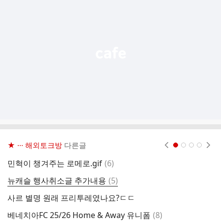
기
능
열
기
★ ··· 해외토크방
다른글
현재페이지 1
2
3
4
댓
민혁이 챙겨주는 로메로.gif
(
6
)
토
글
댓
뉴캐슬 행사취소글 추가내용
(
5
)
글
사르 별명 원래 프리투레였나요?ㄷㄷ
외
댓
베네치아FC 25/26 Home & Away 유니폼
(
8
)
오