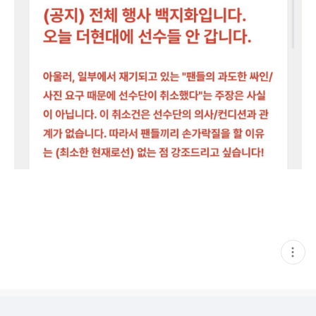
현
재
게
시
글
추
가