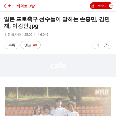
C
★ ··· 해외토크방
앱으로보기
A
일본 프로축구 선수들이 말하는 손흥민, 김민
F
재, 이강인.jpg
작
작
조
위정척사파
25.09.11
6,046
E
성
성
회
자
시
수
글
가
글
목록
댓글
48
가
간
자
자
크
크
기
기
크
작
게
게