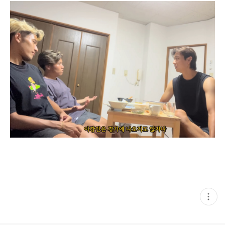
현
재
게
시