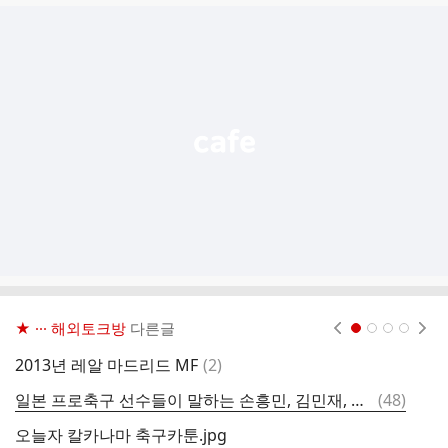
글
추
가
기
능
열
기
★ ··· 해외토크방
다른글
현재페이지 1
2
3
4
댓
2013년 레알 마드리드 MF
(
2
)
이
글
댓
일본 프로축구 선수들이 말하는 손흥민, 김민재, 이강인.jpg
(
48
)
글
오늘자 칼카나마 축구카툰.jpg