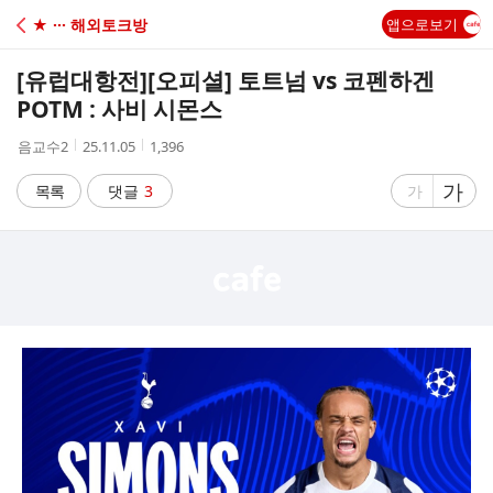
C
★ ··· 해외토크방
앱으로보기
A
[유럽대항전]
[오피셜] 토트넘 vs 코펜하겐
F
POTM : 사비 시몬스
작
작
조
음교수2
25.11.05
1,396
E
성
성
회
자
시
수
글
가
글
목록
댓글
3
가
간
자
자
크
크
기
기
크
작
게
게