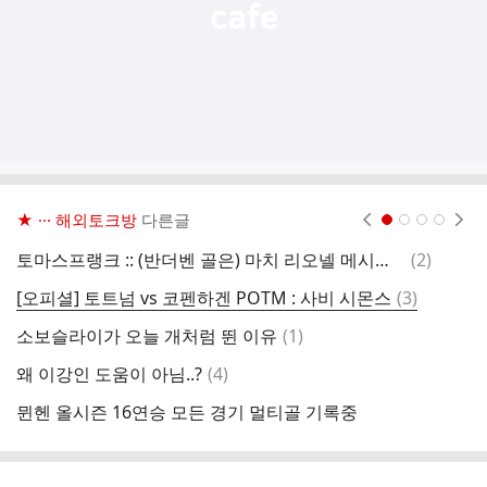
★ ··· 해외토크방
다른글
현재페이지 1
2
3
4
댓
토마스프랭크 :: (반더벤 골은) 마치 리오넬 메시가 센터백으로 바뀌었던 것 같았다
(
2
)
브
글
댓
[오피셜] 토트넘 vs 코펜하겐 POTM : 사비 시몬스
(
3
)
글
댓
소보슬라이가 오늘 개처럼 뛴 이유
(
1
)
프
글
댓
왜 이강인 도움이 아님..?
(
4
)
살
글
뮌헨 올시즌 16연승 모든 경기 멀티골 기록중
섣