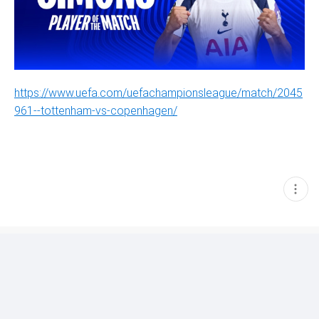
https://www.uefa.com/uefachampionsleague/match/2045
961--tottenham-vs-copenhagen/
현
재
게
시
글
추
가
기
능
열
기