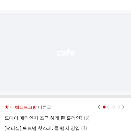
게
시
글
추
가
기
능
열
기
★ ··· 해외토크방
다른글
현재페이지 1
2
3
4
댓
드디어 메타인지 조금 하게 된 훌리안?
(
5
)
오
글
댓
[오피셜] 토트넘 핫스퍼, 콜 램지 영입
(
4
)
[