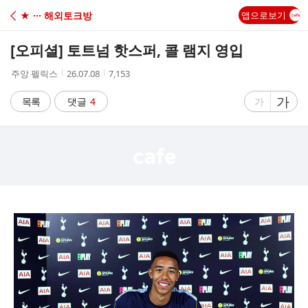
C
★ ··· 해외토크방
앱으로보기
A
[오피셜] 토트넘 핫스퍼, 콜 램지 영입
F
작
작
조
주앙 펠릭스
26.07.08
7,153
성
성
회
E
자
시
수
글
가
글
목록
댓글
4
가
간
자
자
크
크
기
기
크
작
게
게