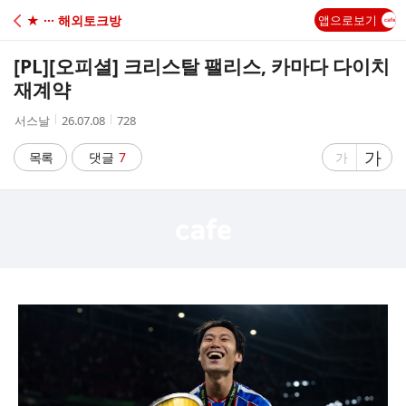
C
★ ··· 해외토크방
앱으로보기
A
[PL]
[오피셜] 크리스탈 팰리스, 카마다 다이치
F
재계약
작
작
조
서스날
26.07.08
728
E
성
성
회
자
시
수
글
가
글
목록
댓글
7
가
간
자
자
크
크
기
기
크
작
게
게