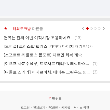
★ ··· 해외토크방
다른글
현재페이지 1
2
3
4
댓
맨유는 진짜 이번 이적시장 조용하네요...
(
13
)
글
댓
[오피셜] 크리스탈 팰리스, 카마다 다이치 재계약
(
7
)
글
[스포르트-카를로스 몬포트] 페르민 회복 계속
댓
[야으즈 사분주올루] 트로사르 대리인, 베식타스와 만남 위해 오늘 이스탄불행
(
1
)
글
댓
[니콜로 스키라] 페네르바체, 메이슨 그린우드 연봉 €8M+@ 오퍼
(
2
)
첼
글
맨위로
로그인
전체보기
PC화면
카페앱
서비스 약관