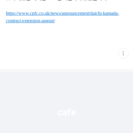
https://www.cpfc.co.uk/news/announcement/daichi-kamada-
contract-extension-august/
현
재
게
시
글
추
가
기
능
열
기