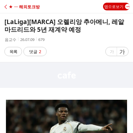
C
★ ··· 해외토크방
앱으로보기
A
[LaLiga]
[MARCA] 오렐리앙 추아메니, 레알
F
마드리드와 5년 재계약 예정
작
작
조
음교수
26.07.09
679
E
성
성
회
자
시
수
글
가
글
목록
댓글
2
가
간
자
자
크
크
기
기
크
작
게
게