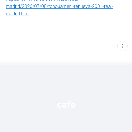
madrid/2026/07/08/tchouameni-renueva-2031-real-
madrid.html
현
재
게
시
글
추
가
기
능
열
기