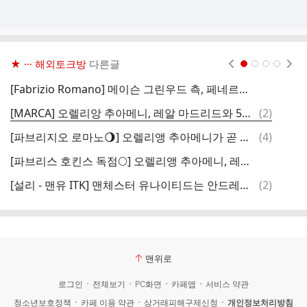
★ ··· 해외토크방
다른글
현재페이지 1
2
3
4
[Fabrizio Romano] 메이슨 그린우드 측, 페네르바체에 2030년 6월까지 제안된 계약 조건을 수락했다고 통보
댓
[MARCA] 오렐리앙 추아메니, 레알 마드리드와 5년 재계약 예정
(
2
)
글
댓
[파브리지오 로마노🌖] 오렐리앵 추아메니가 곧 레알 마드리드와 새로운 계약을 체결할 예정이며, 모든 조건에 합의.
(
4
)
글
[파브리스 호킨스 독점🌕] 오렐리앵 추아메니, 레알 마드리드와 재계약 체결 예정.
[
댓
[설리 - 맨유 ITK] 맨체스터 유나이티드는 안드레이 산투스 영입을 성사시킨 것에 대해 내부적으로 매우 만족하고 있음.
(
2
)
글
맨위로
로그인
전체보기
PC화면
카페앱
서비스 약관
청소년보호정책
카페 이용 약관
상거래피해구제신청
개인정보처리방침