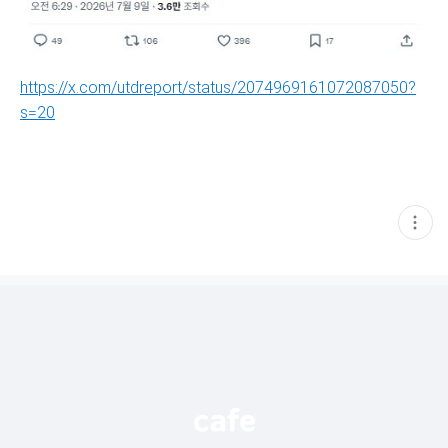
https://x.com/utdreport/status/2074969161072087050?
s=20
현
재
게
시
글
추
가
기
능
열
기