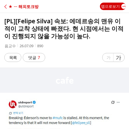
C
★ ··· 해외토크방
앱으로보기
A
[PL]
[Felipe Silva] 속보: 에데르송의 맨유 이
F
적이 교착 상태에 빠졌다. 현 시점에서는 이적
이 진행되지 않을 가능성이 높다.
E
작
작
조
음교수
26.07.09
890
성
성
회
자
시
수
글
가
글
목록
댓글
7
가
간
자
자
크
크
기
기
크
작
게
게