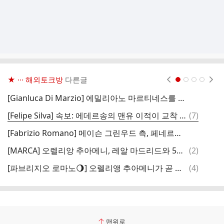
★ ··· 해외토크방
다른글
현재페이지 1
2
3
4
[Gianluca Di Marzio] 에밀리아노 마르티네스를 두고 유벤투스와 아스턴 빌라간의 첫 접촉이 있었다.
댓
[Felipe Silva] 속보: 에데르송의 맨유 이적이 교착 상태에 빠졌다. 현 시점에서는 이적이 진행되지 않을 가능성이 높다.
(
7
)
글
[Fabrizio Romano] 메이슨 그린우드 측, 페네르바체에 2030년 6월까지 제안된 계약 조건을 수락했다고 통보
댓
[MARCA] 오렐리앙 추아메니, 레알 마드리드와 5년 재계약 예정
(
2
)
글
댓
[파브리지오 로마노🌖] 오렐리앵 추아메니가 곧 레알 마드리드와 새로운 계약을 체결할 예정이며, 모든 조건에 합의.
(
4
)
글
맨위로