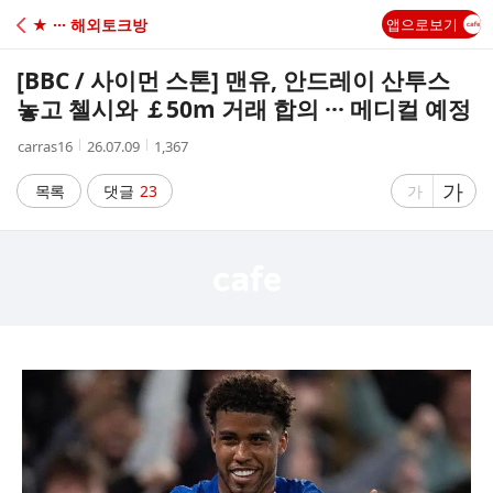
C
★ ··· 해외토크방
앱으로보기
A
[BBC / 사이먼 스톤] 맨유, 안드레이 산투스
F
놓고 첼시와 ￡50m 거래 합의 ··· 메디컬 예정
작
작
조
carras16
26.07.09
1,367
E
성
성
회
자
시
수
글
가
글
목록
댓글
23
가
간
자
자
크
크
기
기
크
작
게
게