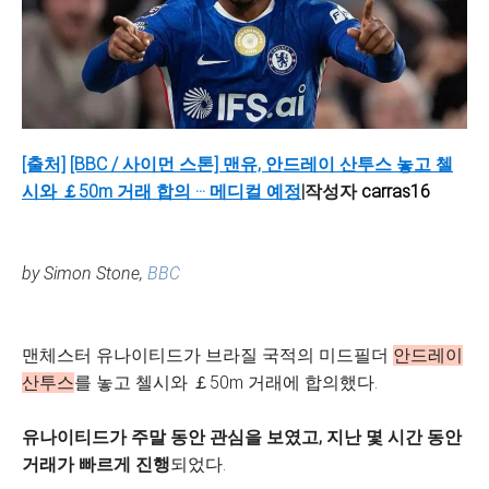
[출처]
[BBC / 사이먼 스톤] 맨유, 안드레이 산투스 놓고 첼
시와 ￡50m 거래 합의 ··· 메디컬 예정
|
작성자
carras16
by Simon Stone,
BBC
맨체스터 유나이티드가 브라질 국적의 미드필더
안드레이
산투스
를 놓고 첼시와 ￡50m 거래에 합의했다.
유나이티드가 주말 동안 관심을 보였고, 지난 몇 시간 동안
거래가 빠르게 진행
되었다.