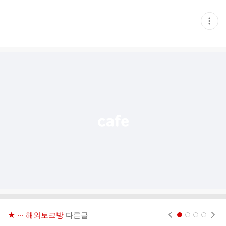
현
재
게
시
글
추
가
기
능
열
기
★ ··· 해외토크방
다른글
현재페이지 1
2
3
4