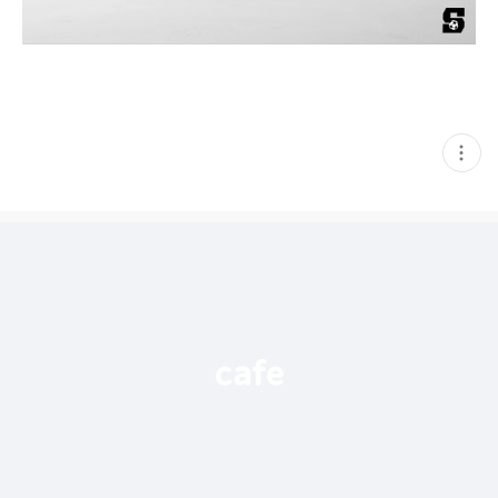
현
재
게
시
글
추
가
기
능
열
기