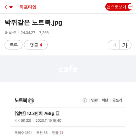
C
★ ··· 하프타임
앱으로보기
A
박쥐같은 노트북.jpg
F
작
작
조
러바오
24.04.27
7,266
성
성
회
E
자
시
수
글
가
글
목록
댓글
4
가
간
자
자
크
크
기
기
크
작
게
게