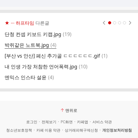
★ ··· 하프타임
다른글
현재페이지 1
2
3
4
댓
단청 컨셉 키보드 키캡.jpg
(
19
)
글
댓
박쥐같은 노트북.jpg
(
4
)
[
글
댓
[부산 vs 안산] 페신 추가골 ㄷㄷㄷㄷㄷㄷ.gif
(
1
)
글
댓
내 인생 가장 처참한 언어폭력.jpg
(
10
)
무
글
댓
엔믹스 인스타 설윤
(
4
)
크
글
맨위로
로그인
전체보기
PC화면
카페앱
서비스 약관
청소년보호정책
카페 이용 약관
상거래피해구제신청
개인정보처리방침