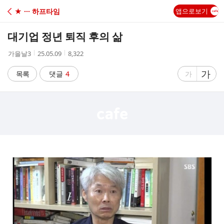
C
★ ··· 하프타임
앱으로보기
A
대기업 정년 퇴직 후의 삶
F
작
작
조
가을날3
25.05.09
8,322
성
성
회
E
자
시
수
글
가
글
목록
댓글
4
가
간
자
자
크
크
기
기
크
작
게
게