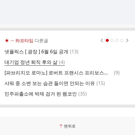
★ ··· 하프타임
다른글
현재페이지 1
2
3
4
댓
넷플릭스 [ 광장 ] 6월 6일 공개
(
13
)
'
글
댓
대기업 정년 퇴직 후의 삶
(
4
)
?
글
댓
[파브리지오 로마노] 로버트 프랜시스 프리보스트 to 교황, HERE WE GO!
(
9
)
한
글
댓
샤워 중 소변 보는 습관 들이면 안되는 이유
(
15
)
밖
글
댓
민주파출소에 박제 검거 된 펨코인
(
35
)
2
글
맨위로