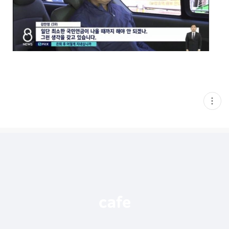
현
재
게
시
글
추
가
기
능
열
기