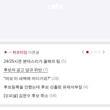
★ ··· 하프타임
다른글
현재페이지 1
2
3
4
댓
24/25시즌 분데스리가 올해의 팀
(
5
)
현
글
댓
후보자 공고 당규 위반
(
7
)
한
글
댓
“여보 이 새벽에 어디가요?”
(
28
)
글
댓
후보등록을 안했는데 후보 선출된 유재석부장
(
4
)
8
글
댓
[오피셜] 김문수 후보 취소
(
58
)
동
글