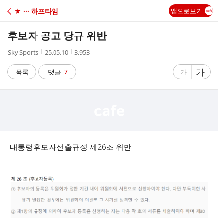
C
★ ··· 하프타임
앱으로보기
A
후보자 공고 당규 위반
F
작
작
조
Sky Sports
25.05.10
3,953
성
성
회
E
자
시
수
글
가
글
목록
댓글
7
가
간
자
자
크
크
기
기
크
작
게
게
대통령후보자선출규정 제26조 위반