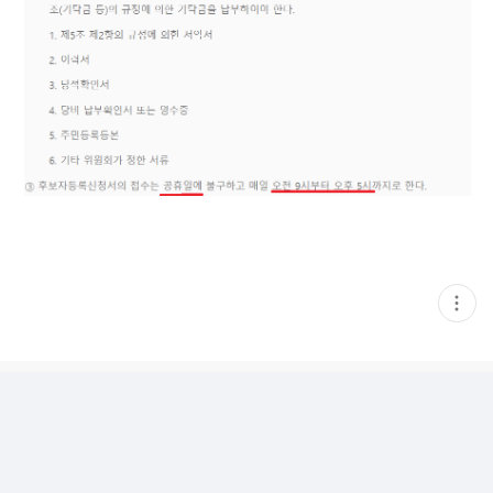
현
재
게
시
글
추
가
기
능
열
기