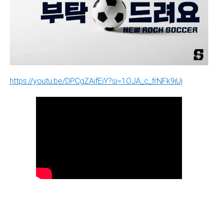
https://youtu.be/DPCgZAifEiY?si=1OJA_c_frNFk9iUj