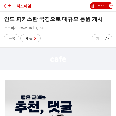
C
★ ··· 하프타임
앱으로보기
A
인도 파키스탄 국경으로 대규모 동원 개시
F
작
작
조
소소비2
25.05.10
1,184
성
성
회
E
자
시
수
글
가
글
목록
댓글
5
가
간
자
자
크
크
기
기
크
작
게
게