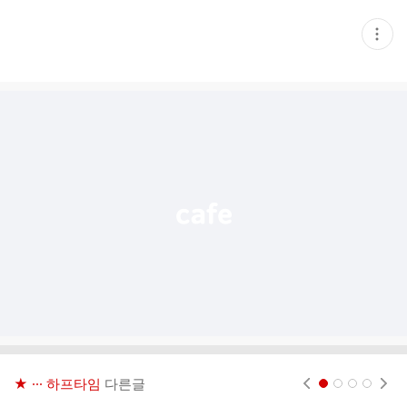
현
재
게
시
글
추
가
기
능
열
기
★ ··· 하프타임
다른글
현재페이지 1
2
3
4