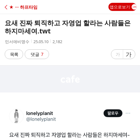
C
★ ··· 하프타임
앱으로보기
A
요새 진짜 퇴직하고 자영업 할라는 사람들은
F
하지마세여.twt
작
작
조
민서애비명수
25.05.10
2,182
E
성
성
회
자
시
수
글
가
글
목록
댓글
7
가
간
자
자
크
크
기
기
크
작
게
게