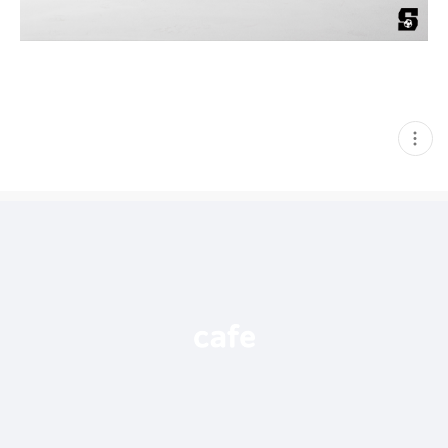
현
재
게
시
글
추
가
기
능
열
기