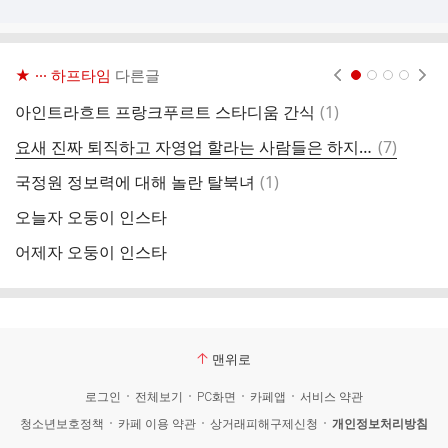
★ ··· 하프타임
다른글
현재페이지 1
2
3
4
댓
아인트라흐트 프랑크푸르트 스타디움 간식
(
1
)
오
글
댓
요새 진짜 퇴직하고 자영업 할라는 사람들은 하지마세여.twt
(
7
)
글
댓
국정원 정보력에 대해 놀란 탈북녀
(
1
)
느
글
오늘자 오둥이 인스타
아
어제자 오둥이 인스타
다
맨위로
로그인
전체보기
PC화면
카페앱
서비스 약관
청소년보호정책
카페 이용 약관
상거래피해구제신청
개인정보처리방침