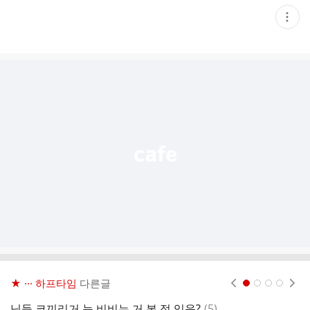
현
재
게
시
글
추
가
기
능
열
기
★ ··· 하프타임
다른글
현재페이지 1
2
3
4
댓
님들 코끼리거 눈 비비는 거 본 적 있음?
(
5
)
전