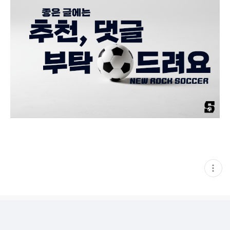
현
재
게
시
글
추
가
기
능