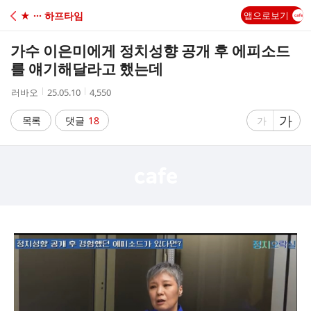
C
★ ··· 하프타임
앱으로보기
A
가수 이은미에게 정치성향 공개 후 에피소드
F
를 얘기해달라고 했는데
작
작
조
러바오
25.05.10
4,550
E
성
성
회
자
시
수
글
가
글
목록
댓글
18
가
간
자
자
크
크
기
기
크
작
게
게