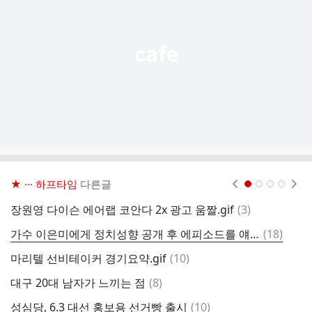
열
기
★ ··· 하프타임
다른글
현재페이지 1
2
3
4
댓
장원영 다이슨 에어랩 코안다 2x 광고 움짤.gif
(
3
)
로
글
댓
가수 이은미에게 정치성향 공개 후 에피소드를 얘기해달라고 했는데
(
18
)
글
댓
마리텔 선비테이커 경기요약.gif
(
10
)
유
글
댓
대구 20대 남자가 느끼는 점
(
8
)
글
댓
성심당, 6.3 대선 홍보용 선거빵 출시
(
10
)
엄