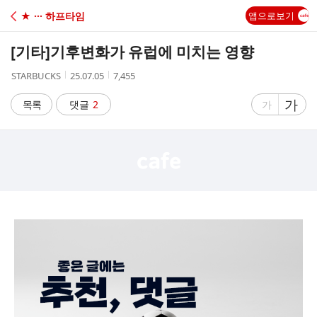
C
★ ··· 하프타임
앱으로보기
A
[기타]
기후변화가 유럽에 미치는 영향
F
작
작
조
STARBUCKS
25.07.05
7,455
성
성
회
E
자
시
수
글
가
글
목록
댓글
2
가
간
자
자
크
크
기
기
크
작
게
게