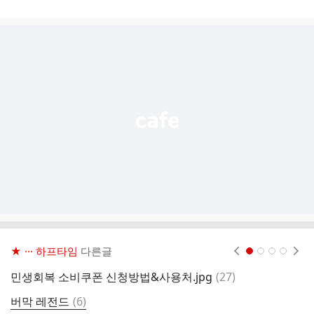
게
시
글
추
가
기
능
열
기
★ ··· 하프타임
다른글
현재페이지 1
2
3
4
댓
민생회복 소비쿠폰 신청방법&사용처.jpg
(
27
)
옷
글
댓
버막 레전드
(
6
)
글