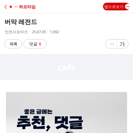
C
★ ··· 하프타임
앱으로보기
A
버막 레전드
F
작
작
조
인천서포터즈
25.07.05
1,992
성
성
회
E
자
시
수
글
가
글
목록
댓글
6
가
간
자
자
크
크
기
기
크
작
게
게