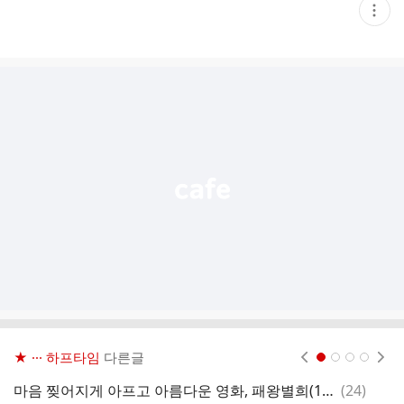
현
재
게
시
글
추
가
기
능
열
기
★ ··· 하프타임
다른글
현재페이지 1
2
3
4
댓
마음 찢어지게 아프고 아름다운 영화, 패왕별희(1992) 문화대혁명 씬..gif
(
24
)