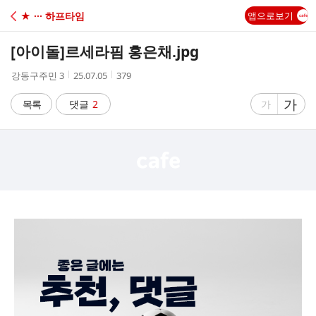
C
★ ··· 하프타임
앱으로보기
A
[아이돌]
르세라핌 홍은채.jpg
F
작
작
조
강동구주민 3
25.07.05
379
성
성
회
E
자
시
수
글
가
글
목록
댓글
2
가
간
자
자
크
크
기
기
크
작
게
게