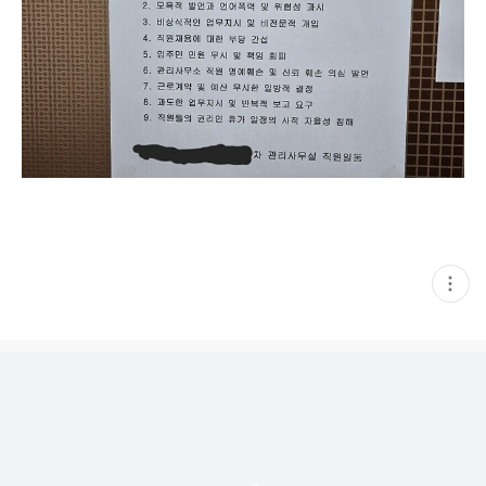
현
재
게
시
글
추
가
기
능
열
기