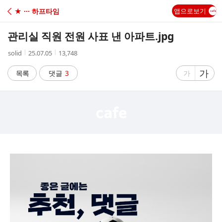
C
★ ··· 하프타임
앱으로보기
A
관리실 직원 전원 사표 낸 아파트.jpg
F
작
작
조
solid
25.07.05
13,748
성
성
회
E
자
시
수
글
가
글
목록
댓글
3
가
간
자
자
크
크
기
기
크
작
게
게