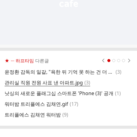
★ ··· 하프타임
다른글
현재페이지 1
2
3
4
댓
윤정환 감독의 일갈, "욕한 뒤 기억 못 하는 건 더 큰 문제, 박동진 태도 납득 불가"
(
3
)
전
글
댓
관리실 직원 전원 사표 낸 아파트.jpg
(
3
)
뜨
글
댓
낫싱의 새로운 플래그십 스마트폰 'Phone (3)' 공개
(
1
)
'
글
댓
워터밤 트리플에스 김채연.gif
(
17
)
취
글
댓
트리플에스 김채연 워터밤
(
9
)
2
글