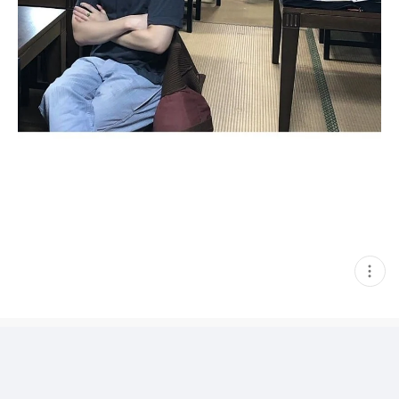
현
재
게
시
글
추
가
기
능
열