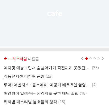
기
★ ··· 하프타임
다른글
현재페이지 1
2
3
4
댓
여지껏 예능보면서 숨넘어가기 직전까지 웃었던 장면들
(
35
)
호
글
댓
악동뮤지션 이찬혁 근황
(
22
)
김
글
댓
루머) 어벤져스 : 둠스데이, 미공개 배우 5인 촬영 돌입?
(
4
)
덴
글
댓
허경환이 알려주는 생각지도 못한 태닝 꿀팁
(
18
)
아
글
댓
워터밤 페스티벌 불호들의 생각
(
15
)
가
글