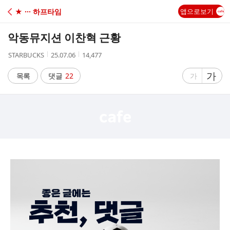
C
★ ··· 하프타임
앱으로보기
A
악동뮤지션 이찬혁 근황
F
작
작
조
STARBUCKS
25.07.06
14,477
성
성
회
E
자
시
수
글
가
글
목록
댓글
22
가
간
자
자
크
크
기
기
크
작
게
게