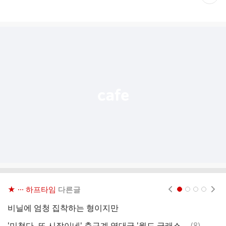
재
게
시
글
추
가
기
능
열
기
★ ··· 하프타임
다른글
현재페이지 1
2
3
4
비닐에 엄청 집착하는 형이지만
댓
'미쳤다, 또 시작이네' 축구계 역대급 '월드 글래스', 워밍업 도중 부상...클럽월드컵 8강 명단서 제외
(
8
)
자