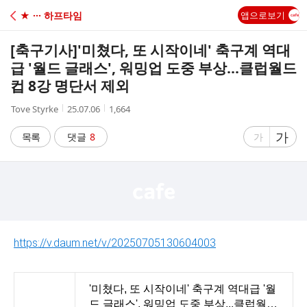
C
★ ··· 하프타임
앱으로보기
A
[축구기사]
'미쳤다, 또 시작이네' 축구계 역대
F
급 '월드 글래스', 워밍업 도중 부상...클럽월드
컵 8강 명단서 제외
E
작
작
조
Tove Styrke
25.07.06
1,664
성
성
회
자
시
수
글
가
글
목록
댓글
8
가
간
자
자
크
크
기
기
크
작
게
게
https://v.daum.net/v/20250705130604003
'미쳤다, 또 시작이네' 축구계 역대급 '월
드 글래스', 워밍업 도중 부상...클럽월드