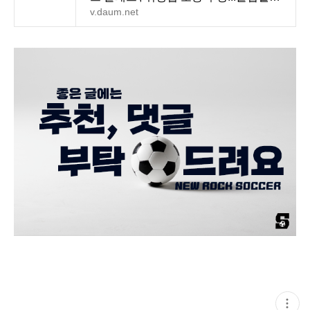
컵 8강 명단서
v.daum.net
현