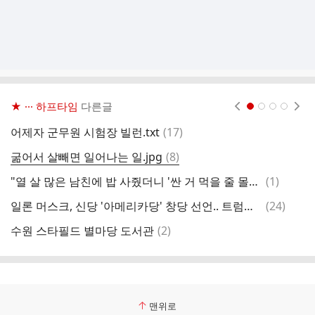
★ ··· 하프타임
다른글
현재페이지 1
2
3
4
댓
어제자 군무원 시험장 빌런.txt
(
17
)
초
글
댓
굶어서 살빼면 일어나는 일.jpg
(
8
)
비
글
댓
"열 살 많은 남친에 밥 사줬더니 '싼 거 먹을 줄 몰랐다' 연락 끊겼다"
(
1
)
글
댓
일론 머스크, 신당 '아메리카당' 창당 선언.. 트럼프에 정면 도전
(
24
)
북
글
댓
수원 스타필드 별마당 도서관
(
2
)
학
글
맨위로