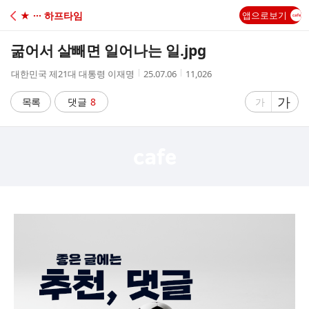
C
★ ··· 하프타임
앱으로보기
A
굶어서 살빼면 일어나는 일.jpg
F
작
작
조
대한민국 제21대 대통령 이재명
25.07.06
11,026
성
성
회
E
자
시
수
글
가
글
목록
댓글
8
가
간
자
자
크
크
기
기
크
작
게
게