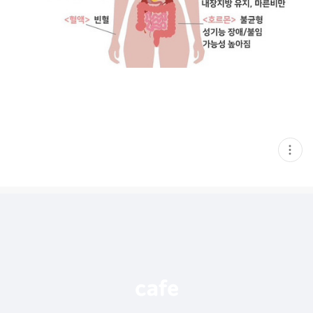
현
재
게
시
글
추
가
기
능
열
기