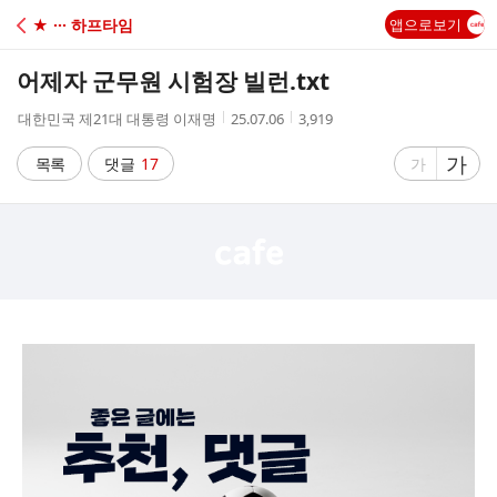
C
★ ··· 하프타임
앱으로보기
A
어제자 군무원 시험장 빌런.txt
F
작
작
조
대한민국 제21대 대통령 이재명
25.07.06
3,919
성
성
회
E
자
시
수
글
가
글
목록
댓글
17
가
간
자
자
크
크
기
기
크
작
게
게