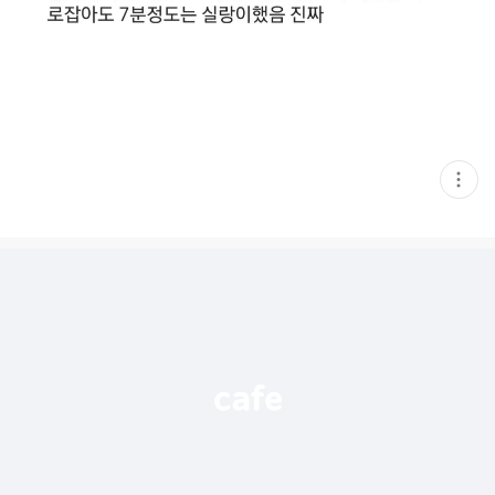
현
재
게
시
글
추
가
기
능
열
기