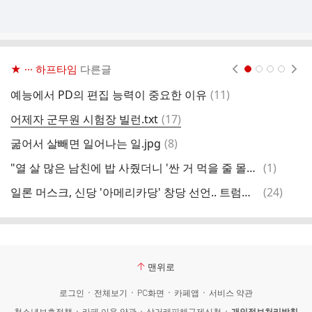
★ ··· 하프타임
다른글
현재페이지 1
2
3
4
댓
예능에서 PD의 편집 능력이 중요한 이유
(
11
)
수
글
댓
어제자 군무원 시험장 빌런.txt
(
17
)
초
글
댓
굶어서 살빼면 일어나는 일.jpg
(
8
)
비
글
댓
"열 살 많은 남친에 밥 사줬더니 '싼 거 먹을 줄 몰랐다' 연락 끊겼다"
(
1
)
글
댓
일론 머스크, 신당 '아메리카당' 창당 선언.. 트럼프에 정면 도전
(
24
)
북
글
맨위로
로그인
전체보기
PC화면
카페앱
서비스 약관