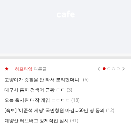
★ ··· 하프타임
다른글
현재페이지 1
2
3
4
댓
고양이가 캣휠을 안 타서 분리했더니..
(
6
)
글
댓
대구시 홈피 검색어 근황 ㄷㄷ
(
3
)
싸
글
댓
오늘 출시된 대작 게임 ㄷㄷㄷㄷ
(
18
)
어
글
댓
[속보] ‘이준석 제명’ 국민청원 마감…60만 명 동의
(
12
)
6
글
댓
계양산 러브버그 방제작업 실시
(
31
)
선
글