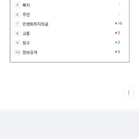
현
재
게
시
글
추
가
기
능
열
기