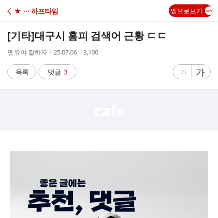
C
★ ··· 하프타임
앱으로보기
A
[기타]
대구시 홈피 검색어 근황 ㄷㄷ
F
작
작
조
맨유야 잘하자
25.07.06
3,100
성
성
회
E
자
시
수
글
가
글
목록
댓글
3
가
간
자
자
크
크
기
기
크
작
게
게