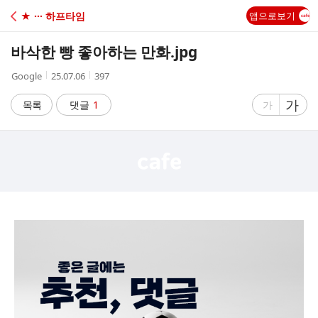
C
★ ··· 하프타임
앱으로보기
A
바삭한 빵 좋아하는 만화.jpg
F
작
작
조
Google
25.07.06
397
성
성
회
E
자
시
수
글
가
글
목록
댓글
1
가
간
자
자
크
크
기
기
크
작
게
게