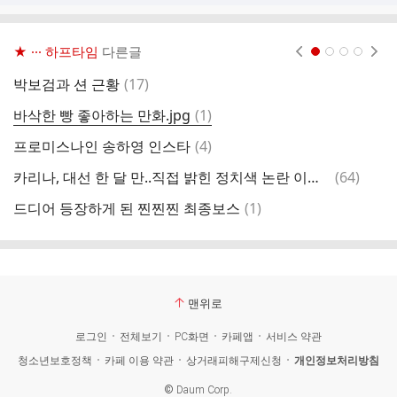
★ ··· 하프타임
다른글
현재페이지 1
2
3
4
댓
박보검과 션 근황
(
17
)
우
글
댓
바삭한 빵 좋아하는 만화.jpg
(
1
)
워
글
댓
프로미스나인 송하영 인스타
(
4
)
다
글
댓
카리나, 대선 한 달 만..직접 밝힌 정치색 논란 이유.."무지했다"
(
64
)
결
글
댓
드디어 등장하게 된 찐찐찐 최종보스
(
1
)
수
글
맨위로
로그인
전체보기
PC화면
카페앱
서비스 약관
청소년보호정책
카페 이용 약관
상거래피해구제신청
개인정보처리방침
©
Daum Corp.