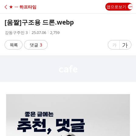
C
★ ··· 하프타임
앱으로보기
A
[움짤]
구조용 드론.webp
F
작
작
조
강동구주민 3
25.07.06
2,759
성
성
회
E
자
시
수
글
가
글
목록
댓글
3
가
간
자
자
크
크
기
기
크
작
게
게