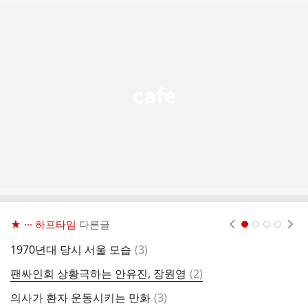
글
추
가
기
능
열
기
★ ··· 하프타임
다른글
현재페이지 1
2
3
4
댓
1970년대 당시 서울 모습
(
3
)
글
댓
팬싸인회 상황극하는 안유진, 장원영
(
2
)
국
글
댓
의사가 환자 운동시키는 만화
(
3
)
K