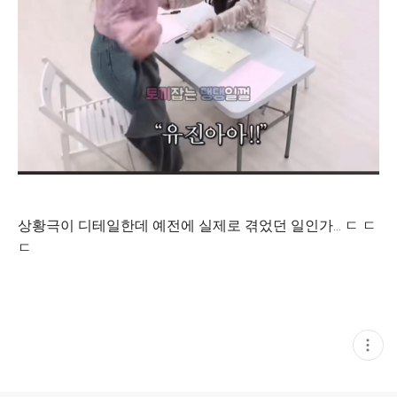
상황극이 디테일한데 예전에 실제로 겪었던 일인가... ㄷ ㄷ
ㄷ
현
재
게
시