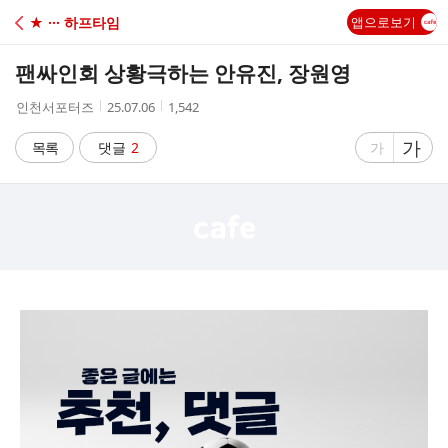
C
★ ··· 하프타임
앱으로보기
A
팬싸인회 상황극하는 안유진, 장원영
F
작
작
조
인천서포터즈
25.07.06
1,542
성
성
회
E
자
시
수
글
가
글
목록
댓글
2
가
간
자
자
크
크
기
기
크
작
게
게