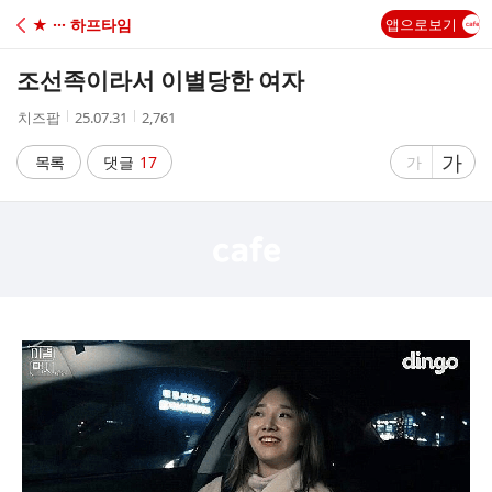
C
★ ··· 하프타임
앱으로보기
A
조선족이라서 이별당한 여자
F
작
작
조
치즈팝
25.07.31
2,761
성
성
회
E
자
시
수
글
가
글
목록
댓글
17
가
간
자
자
크
크
기
기
크
작
게
게