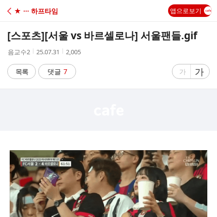
C
★ ··· 하프타임
앱으로보기
A
[스포츠]
[서울 vs 바르셀로나] 서울팬들.gif
F
작
작
조
음교수2
25.07.31
2,005
성
성
회
E
자
시
수
글
가
글
목록
댓글
7
가
간
자
자
크
크
기
기
크
작
게
게