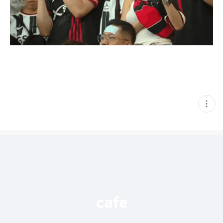
현
재
게
시
글
추
가
기
능
열
기