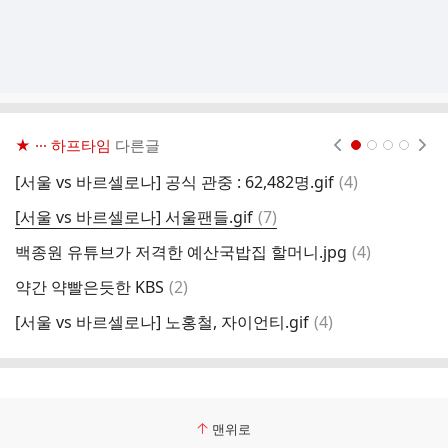
★ ··· 하프타임
다른글
현재페이지 1
2
3
4
댓
[서울 vs 바르셀로나] 공식 관중 : 62,482명.gif
(
4
)
글
댓
[서울 vs 바르셀로나] 서울팬들.gif
(
7
)
중
글
댓
백종원 유튜브가 저격한 예산국밥집 할머니.jpg
(
4
)
글
댓
약간 약빨은듯한 KBS
(
2
)
[
글
댓
[서울 vs 바르셀로나] 노홍철, 자이언티.gif
(
4
)
남
글
맨위로