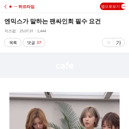
C
★ ··· 하프타임
앱으로보기
A
엔믹스가 말하는 팬싸인회 필수 요건
F
작
작
조
치즈팝
25.07.31
2,444
성
성
회
E
자
시
수
글
가
글
목록
댓글
37
가
간
자
자
크
크
기
기
크
작
게
게