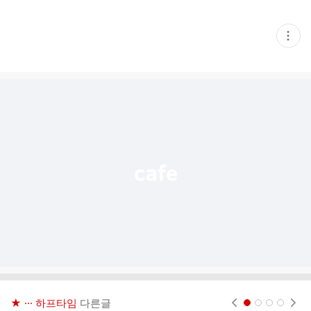
현
재
게
시
글
추
가
기
능
열
기
★ ··· 하프타임
다른글
현재페이지 1
2
3
4