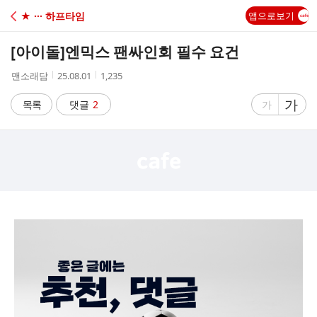
C
★ ··· 하프타임
앱으로보기
A
[아이돌]
엔믹스 팬싸인회 필수 요건
F
작
작
조
맨소래담
25.08.01
1,235
성
성
회
E
자
시
수
글
가
글
목록
댓글
2
가
간
자
자
크
크
기
기
크
작
게
게