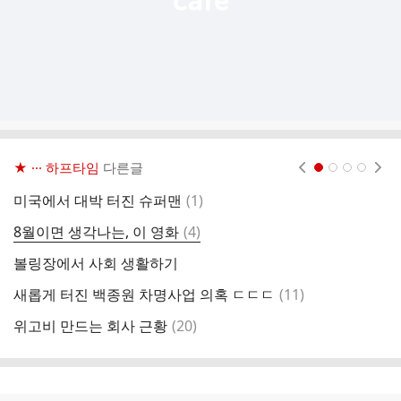
★ ··· 하프타임
다른글
현재페이지 1
2
3
4
댓
미국에서 대박 터진 슈퍼맨
(
1
)
군
글
댓
8월이면 생각나는, 이 영화
(
4
)
글
볼링장에서 사회 생활하기
사
댓
새롭게 터진 백종원 차명사업 의혹 ㄷㄷㄷ
(
11
)
일
글
댓
위고비 만드는 회사 근황
(
20
)
문
글