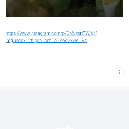
https://www.instagram.com/p/DMyzsrtTWjX/?
img_index=2&igsh=cnh1aTZod2xweHRz
현
재
게
시
글
추
가
기
능
열
기