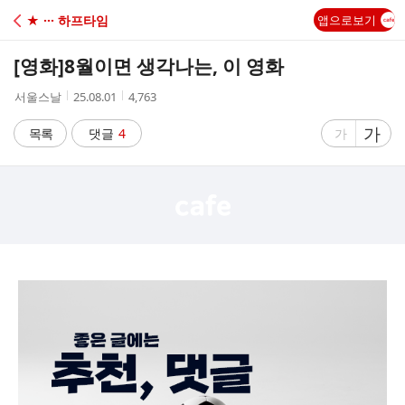
C
★ ··· 하프타임
앱으로보기
A
[영화]
8월이면 생각나는, 이 영화
F
작
작
조
서울스날
25.08.01
4,763
성
성
회
E
자
시
수
글
가
글
목록
댓글
4
가
간
자
자
크
크
기
기
크
작
게
게