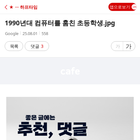
C
★ ··· 하프타임
앱으로보기
A
1990년대 컴퓨터를 훔친 초등학생.jpg
F
작
작
조
Google
25.08.01
558
성
성
회
E
자
시
수
글
가
글
목록
댓글
3
가
간
자
자
크
크
기
기
크
작
게
게