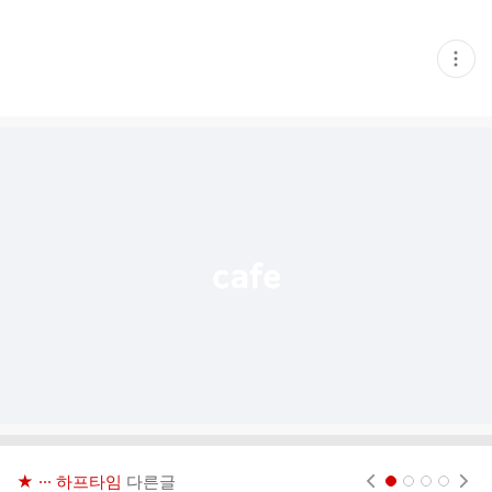
현
재
게
시
글
추
가
기
능
열
기
★ ··· 하프타임
다른글
현재페이지 1
2
3
4