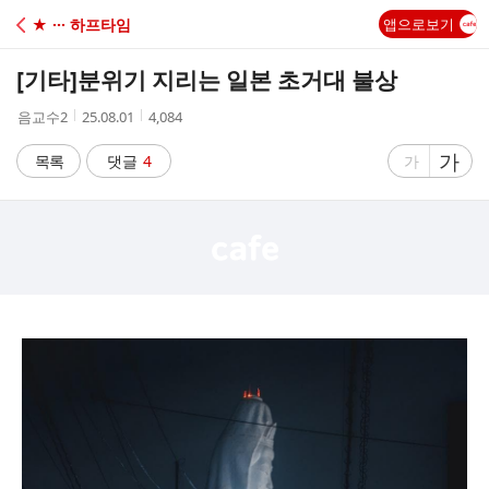
C
★ ··· 하프타임
앱으로보기
A
[기타]
분위기 지리는 일본 초거대 불상
F
작
작
조
음교수2
25.08.01
4,084
성
성
회
E
자
시
수
글
가
글
목록
댓글
4
가
간
자
자
크
크
기
기
크
작
게
게