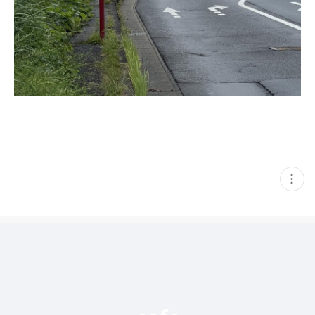
현
재
게
시
글
추
가
기
능
열
기