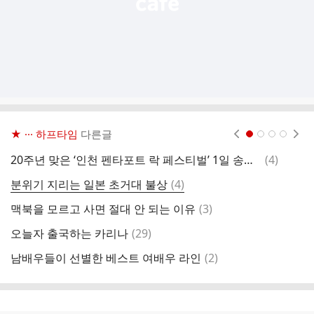
★ ··· 하프타임
다른글
현재페이지 1
2
3
4
댓
20주년 맞은 ‘인천 펜타포트 락 페스티벌’ 1일 송도서 개막
(
4
)
1
글
댓
분위기 지리는 일본 초거대 불상
(
4
)
의
글
댓
맥북을 모르고 사면 절대 안 되는 이유
(
3
)
글
댓
오늘자 출국하는 카리나
(
29
)
8
글
댓
남배우들이 선별한 베스트 여배우 라인
(
2
)
장
글