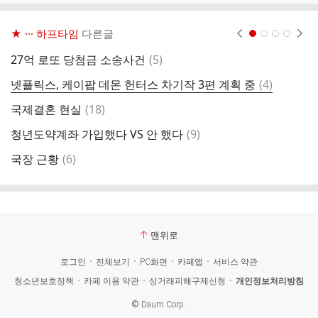
★ ··· 하프타임
다른글
현재페이지 1
2
3
4
댓
27억 로또 당첨금 소송사건
(
5
)
선
글
댓
넷플릭스, 케이팝 데몬 헌터스 차기작 3편 계획 중
(
4
)
팬
글
댓
국제결혼 현실
(
18
)
글
댓
청년도약계좌 가입했다 VS 안 했다
(
9
)
7
글
댓
국장 근황
(
6
)
조
글
맨위로
로그인
전체보기
PC화면
카페앱
서비스 약관
청소년보호정책
카페 이용 약관
상거래피해구제신청
개인정보처리방침
©
Daum Corp.