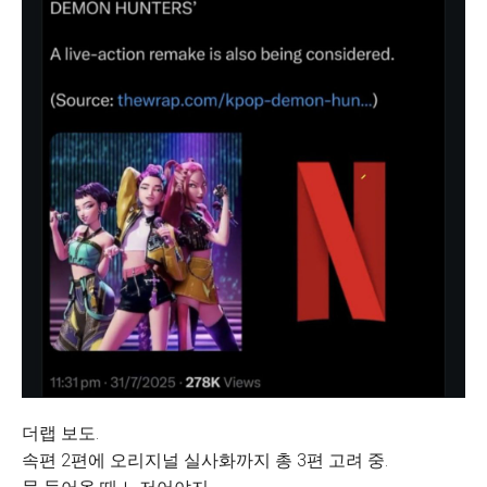
더랩 보도.
속편 2편에 오리지널 실사화까지 총 3편 고려 중.