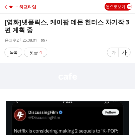
C
★ ··· 하프타임
앱으로보기
A
[영화]
넷플릭스, 케이팝 데몬 헌터스 차기작 3
F
편 계획 중
작
작
조
음교수2
25.08.01
997
E
성
성
회
자
시
수
글
가
글
목록
댓글
4
가
간
자
자
크
크
기
기
크
작
게
게