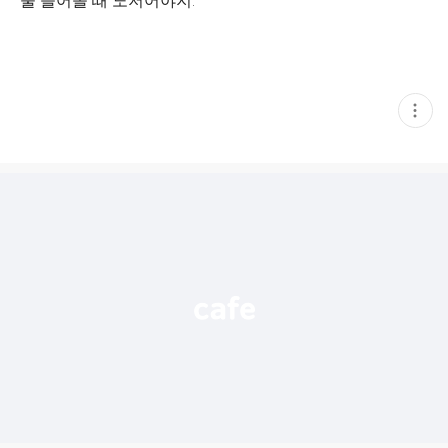
물 들어올 때 노저어야지.
현
재
게
시
글
추
가
기
능
열
기