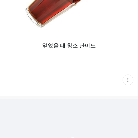
엎었을 때 청소 난이도
현
재
게
시
글
추
가
기
능
열
기