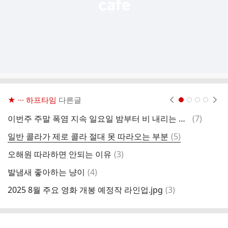
★ ··· 하프타임
다른글
현재페이지 1
2
3
4
댓
이번주 주말 폭염 지속 일요일 밤부터 비 내리는 날씨 예보.gisa
(
7
)
글
댓
일반 콜라가 제로 콜라 절대 못 따라오는 부분
(
5
)
그
글
댓
오해원 따라하면 안되는 이유
(
3
)
데
글
댓
발냄새 좋아하는 냥이
(
4
)
글
댓
2025 8월 주요 영화 개봉 예정작 라인업.jpg
(
3
)
아
글