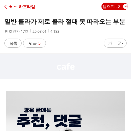
C
★ ··· 하프타임
앱으로보기
A
일반 콜라가 제로 콜라 절대 못 따라오는 부분
F
작
작
조
인조인간 17호
25.08.01
4,183
성
성
회
E
자
시
수
글
가
글
목록
댓글
5
가
간
자
자
크
크
기
기
크
작
게
게