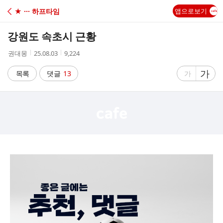
C
★ ··· 하프타임
앱으로보기
A
강원도 속초시 근황
F
작
작
조
권대몽
25.08.03
9,224
성
성
회
E
자
시
수
글
가
글
목록
댓글
13
가
간
자
자
크
크
기
기
크
작
게
게