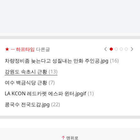
★ ··· 하프타임
다른글
현재페이지 1
2
3
4
댓
차량정비좀 늦는다고 성질내는 만화 주인공.jpg
(
16
)
르
글
댓
강원도 속초시 근황
(
13
)
에
글
댓
여수 백금식당 근황
(
7
)
1
글
댓
LA KCON 레드카펫 에스파 윈터.jpgif
(
1
)
폴
글
댓
콩국수 전국도감.jpg
(
22
)
[
글
맨위로