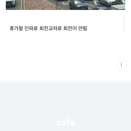
현
재
게
시
글
추
가
기
능
열
기