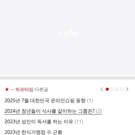
가
기
능
열
기
★ ··· 하프타임
다른글
현재페이지 1
2
3
4
댓
2025년 7월 대한민국 온라인쇼핑 동향
(
1
)
글
댓
2024년 청년들이 식사를 같이하는 그룹은?
(
2
)
월
글
댓
2023년 성인이 독서를 하는 이유
(
11
)
9
글
2023년 한식가맹점 수 근황
울