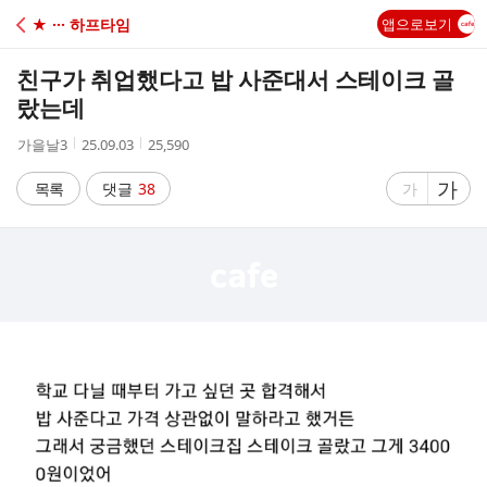
C
★ ··· 하프타임
앱으로보기
A
친구가 취업했다고 밥 사준대서 스테이크 골
F
랐는데
작
작
조
가을날3
25.09.03
25,590
E
성
성
회
자
시
수
글
가
글
목록
댓글
38
가
간
자
자
크
크
기
기
크
작
게
게