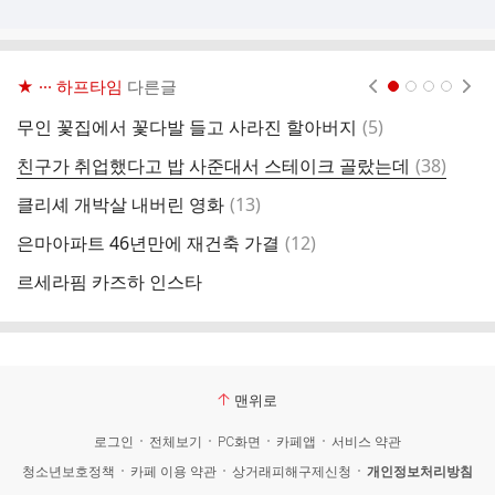
★ ··· 하프타임
다른글
현재페이지 1
2
3
4
댓
무인 꽃집에서 꽃다발 들고 사라진 할아버지
(
5
)
어
글
댓
친구가 취업했다고 밥 사준대서 스테이크 골랐는데
(
38
)
O
글
댓
클리셰 개박살 내버린 영화
(
13
)
철
글
댓
은마아파트 46년만에 재건축 가결
(
12
)
물
글
르세라핌 카즈하 인스타
맨위로
로그인
전체보기
PC화면
카페앱
서비스 약관
청소년보호정책
카페 이용 약관
상거래피해구제신청
개인정보처리방침