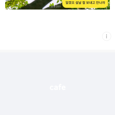
현
재
게
시
글
추
가
기
능
열
기