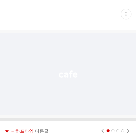
현
재
게
시
글
추
가
기
능
열
기
★ ··· 하프타임
다른글
현재페이지 1
2
3
4