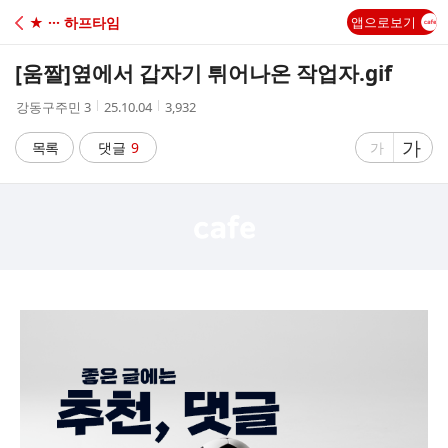
C
★ ··· 하프타임
앱으로보기
A
[움짤]
옆에서 갑자기 튀어나온 작업자.gif
F
작
작
조
강동구주민 3
25.10.04
3,932
성
성
회
E
자
시
수
글
가
글
목록
댓글
9
가
간
자
자
크
크
기
기
크
작
게
게