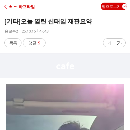
C
★ ··· 하프타임
앱으로보기
A
[기타]
오늘 열린 신태일 재판요약
F
작
작
조
음교수2
25.10.16
4,643
성
성
회
E
자
시
수
글
가
글
목록
댓글
9
가
간
자
자
크
크
기
기
크
작
게
게