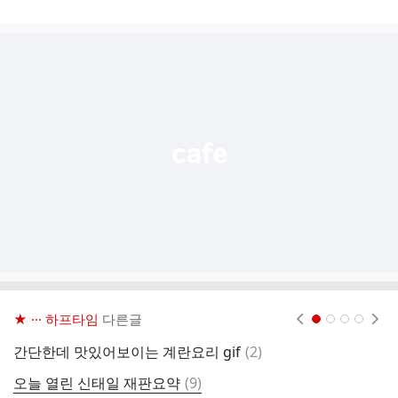
게
시
글
추
가
기
능
열
기
★ ··· 하프타임
다른글
현재페이지 1
2
3
4
댓
간단한데 맛있어보이는 계란요리 gif
(
2
)
'
글
댓
오늘 열린 신태일 재판요약
(
9
)
2